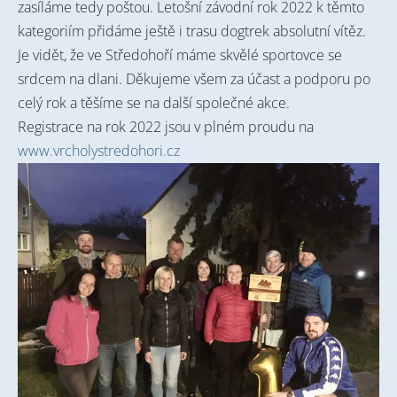
zasíláme tedy poštou. Letošní závodní rok 2022 k těmto
kategoriím přidáme ještě i trasu dogtrek absolutní vítěz.
Je vidět, že ve Středohoří máme skvělé sportovce se
srdcem na dlani. Děkujeme všem za účast a podporu po
celý rok a těšíme se na další společné akce.
Registrace na rok 2022 jsou v plném proudu na
www.vrcholystredohori.cz