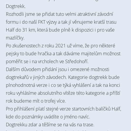
Dogtrekk.
Rozhodli jsme se přidat tuto velmi atraktivní závodní
formu i do naší FKT výzvy a tak jí věnujeme kratší trasu
Half do 31 km, která bude plně k dispozici i pro vaše
mazlíčky.
Po zkušenostech z roku 2021 už víme, že pro některé
pejsky to bude hračka a tak dáváme majitelům možnost
poměřit se i na vrcholech ve Středohoří.
Dalším důvodem přidání jsou i omezené možnosti
dogtrekařů v jiných závodech. Kategorie dogtrekk bude
plnohodnotná verze i co se týká vyhlášení a tak na konci
roku vyhlásíme absolutního vítěze této kategorie a příští
rok budeme mít o trofej více.
Pro přihlášení platí stejné verze startovních balíčků Half,
kde do poznámky uvádíte o jméno navíc.
Dogtrekku zdar a těšíme se na vás na trase.