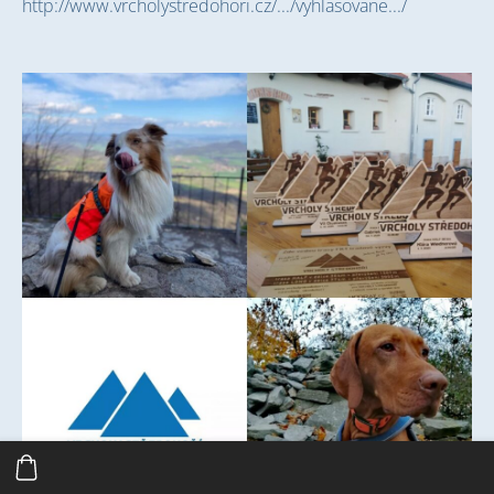
http://www.vrcholystredohori.cz/.../vyhlasovane.../