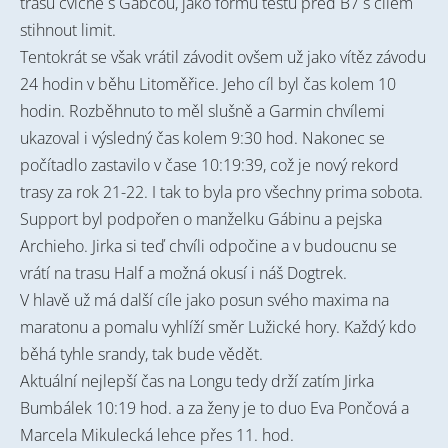
trasu cvičně s Gabčou, jako formu testu před B7 s cílem
stihnout limit.
Tentokrát se však vrátil závodit ovšem už jako vítěz závodu
24 hodin v běhu Litoměřice. Jeho cíl byl čas kolem 10
hodin. Rozběhnuto to měl slušně a Garmin chvílemi
ukazoval i výsledný čas kolem 9:30 hod. Nakonec se
počítadlo zastavilo v čase 10:19:39, což je nový rekord
trasy za rok 21-22. I tak to byla pro všechny prima sobota.
Support byl podpořen o manželku Gábinu a pejska
Archieho. Jirka si teď chvíli odpočine a v budoucnu se
vrátí na trasu Half a možná okusí i náš Dogtrek.
V hlavě už má další cíle jako posun svého maxima na
maratonu a pomalu vyhlíží směr Lužické hory. Každý kdo
běhá tyhle srandy, tak bude vědět.
Aktuální nejlepší čas na Longu tedy drží zatím Jirka
Bumbálek 10:19 hod. a za ženy je to duo Eva Pončová a
Marcela Mikulecká lehce přes 11. hod.