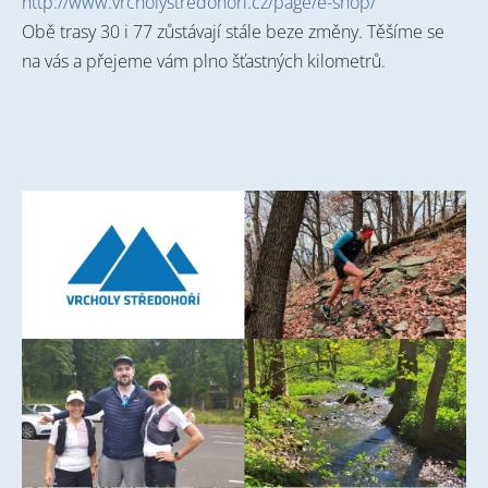
http://www.vrcholystredohori.cz/page/e-shop/
Obě trasy 30 i 77 zůstávají stále beze změny. Těšíme se
na vás a přejeme vám plno šťastných kilometrů.