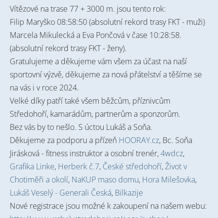
Vítězové na trase 77 + 3000 m. jsou tento rok:
Filip Maryško 08:58:50 (absolutní rekord trasy FKT - muži)
Marcela Mikulecká a Eva Pončová v čase 10:28:58.
(absolutní rekord trasy FKT - ženy).
Gratulujeme a děkujeme vám všem za účast na naší
sportovní výzvě, děkujeme za nová přátelství a těšíme se
na vás i v roce 2024.
Velké díky patří také všem běžcům, příznivcům
Středohoří, kamarádům, partnerům a sponzorům.
Bez vás by to nešlo. S úctou Lukáš a Soňa.
Děkujeme za podporu a přízeň
HOORAY.cz
, Bc. Soňa
Jirásková - fitness instruktor a osobní trenér,
4wdcz
,
Grafika Linke
,
Herberk č.7
,
České středohoří
,
Život v
Chotiměři a okolí
,
NaKUP maso domu
,
Hora Milešovka
,
Lukáš Veselý - Generali Česká
,
Bilkazije
Nové registrace jsou možné k zakoupení na našem webu: