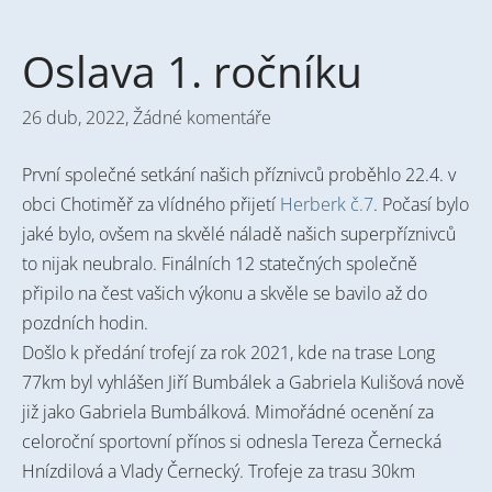
Oslava 1. ročníku
26 dub, 2022,
Žádné komentáře
První společné setkání našich příznivců proběhlo 22.4. v
obci Chotiměř za vlídného přijetí
Herberk č.7
. Počasí bylo
jaké bylo, ovšem na skvělé náladě našich superpříznivců
to nijak neubralo. Finálních 12 statečných společně
připilo na čest vašich výkonu a skvěle se bavilo až do
pozdních hodin.
Došlo k předání trofejí za rok 2021, kde na trase Long
77km byl vyhlášen Jiří Bumbálek a Gabriela Kulišová nově
již jako Gabriela Bumbálková. Mimořádné ocenění za
celoroční sportovní přínos si odnesla Tereza Černecká
Hnízdilová a Vlady Černecký. Trofeje za trasu 30km