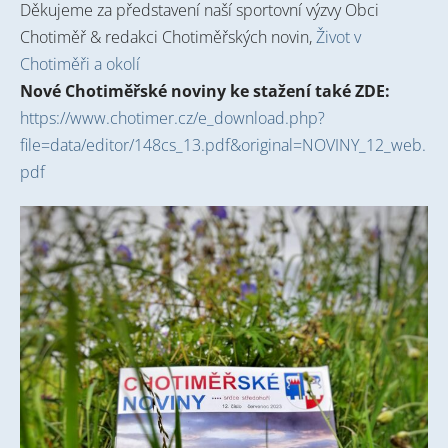
Děkujeme za představení naší sportovní výzvy Obci
Chotiměř & redakci Chotiměřských novin,
Život v
Chotiměři a okolí
Nové Chotiměřské noviny ke stažení také ZDE:
https://www.chotimer.cz/e_download.php?
file=data/editor/148cs_13.pdf&original=NOVINY_12_web.
pdf