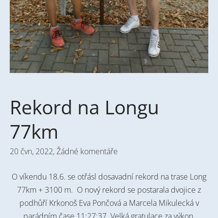
Rekord na Longu
77km
20 čvn, 2022,
Žádné komentáře
O víkendu 18.6. se otřásl dosavadní rekord na trase Long
77km + 3100 m. O nový rekord se postarala dvojice z
podhůří Krkonoš Eva Pončová a Marcela Mikulecká v
parádním čase 11:27:37. Velká gratulace za výkon,