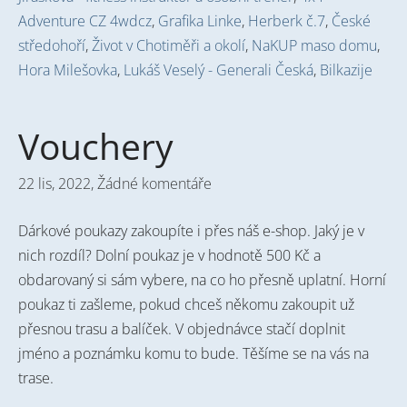
Adventure CZ 4wdcz
,
Grafika Linke
,
Herberk č.7
,
České
středohoří
,
Život v Chotiměři a okolí
,
NaKUP maso domu
,
Hora Milešovka
,
Lukáš Veselý - Generali Česká
,
Bilkazije
Vouchery
22 lis, 2022,
Žádné komentáře
Dárkové poukazy zakoupíte i přes náš e-shop. Jaký je v
nich rozdíl? Dolní poukaz je v hodnotě 500 Kč a
obdarovaný si sám vybere, na co ho přesně uplatní. Horní
poukaz ti zašleme, pokud chceš někomu zakoupit už
přesnou trasu a balíček. V objednávce stačí doplnit
jméno a poznámku komu to bude. Těšíme se na vás na
trase.