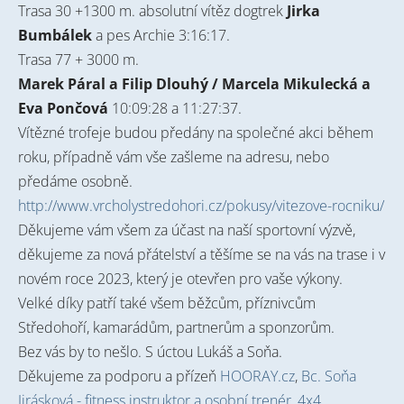
Trasa 30 +1300 m. absolutní vítěz dogtrek
Jirka
Bumbálek
a pes Archie 3:16:17.
Trasa 77 + 3000 m.
Marek Páral a Filip Dlouhý / Marcela Mikulecká a
Eva Pončová
10:09:28 a 11:27:37.
Vítězné trofeje budou předány na společné akci během
roku, případně vám vše zašleme na adresu, nebo
předáme osobně.
http://www.vrcholystredohori.cz/pokusy/vitezove-rocniku/
Děkujeme vám všem za účast na naší sportovní výzvě,
děkujeme za nová přátelství a těšíme se na vás na trase i v
novém roce 2023, který je otevřen pro vaše výkony.
Velké díky patří také všem běžcům, příznivcům
Středohoří, kamarádům, partnerům a sponzorům.
Bez vás by to nešlo. S úctou Lukáš a Soňa.
Děkujeme za podporu a přízeň
HOORAY.cz
,
Bc. Soňa
Jirásková - fitness instruktor a osobní trenér
,
4x4