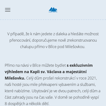
V případě, že k nám jedete z daleka a hledáte možnost
přenocování, doporučujeme nově zrekonstruovanou
chalupu přímo v Bílce pod Milešovkou.
Přímo na návsi v Bílce můžete bydlet
s exkluzivním
výhledem na Kapli sv. Václava a majestátní
Milešovku.
Celý dům prošel rekonstrukcí v roce 2021,
naši hosté jsou mile překvapeni vybavením a službami,
které nabízíme. Ubytování je ve dvou patrech, celý dům a
část zahrady jsou na čas vaše. V domě se pohodlně vyspí
8 dospělých a několik dětí.